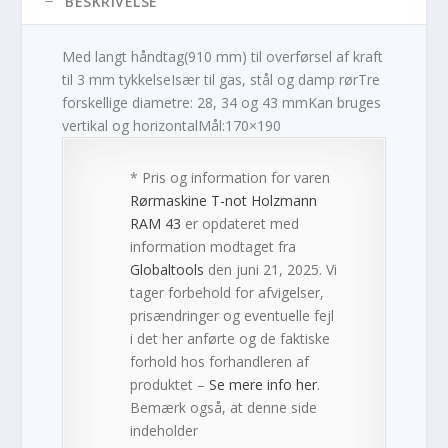
BESKRIVELSE
Med langt håndtag(910 mm) til overførsel af kraft
til 3 mm tykkelseIsær til gas, stål og damp rørTre
forskellige diametre: 28, 34 og 43 mmKan bruges
vertikal og horizontalMål:170×190
* Pris og information for varen
Rørmaskine T-not Holzmann
RAM 43
er opdateret med
information modtaget fra
Globaltools
den juni 21, 2025. Vi
tager forbehold for afvigelser,
prisændringer og eventuelle fejl
i det her anførte og de faktiske
forhold hos forhandleren af
produktet –
Se mere info her
.
Bemærk også, at denne side
indeholder