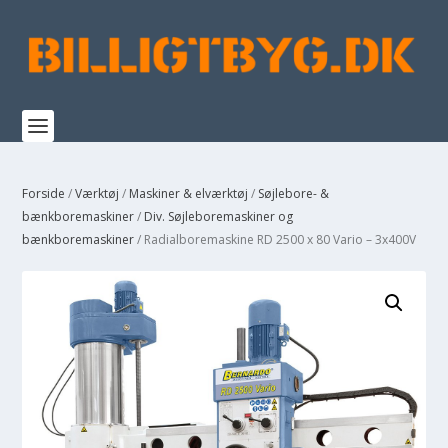
Forside
/
Værktøj
/
Maskiner & elværktøj
/
Søjlebore- &
bænkboremaskiner
/
Div. Søjleboremaskiner og
bænkboremaskiner
/ Radialboremaskine RD 2500 x 80 Vario – 3x400V