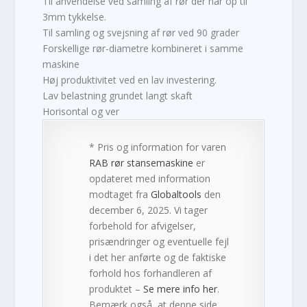
Til anvendelse ved samling af rør der har op til
3mm tykkelse.
Til samling og svejsning af rør ved 90 grader
Forskellige rør-diametre kombineret i samme
maskine
Høj produktivitet ved en lav investering.
Lav belastning grundet langt skaft
Horisontal og ver
* Pris og information for varen
RAB rør stansemaskine
er
opdateret med information
modtaget fra
Globaltools
den
december 6, 2025. Vi tager
forbehold for afvigelser,
prisændringer og eventuelle fejl
i det her anførte og de faktiske
forhold hos forhandleren af
produktet –
Se mere info her
.
Bemærk også, at denne side