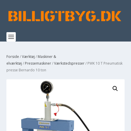
Forside
/
Værktøj
/
Maskiner &
elværktøj
/
Pressemaskiner
/
Værkstedspresser
/ PWK 10 T Pneumatisk
presse Bernardo 10 ton