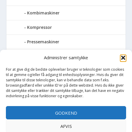
Kombimaskiner
Kompressor
Pressemaskiner
Dornpresser
Administrer samtykke
For at give dig de bedste oplevelser bruger vi teknologier som cookies
Værkstedspresser
til at gemme og/eller få adgang til enhedsoplysninger. Hvis du giver dit
samtykke til disse teknologier, kan vi behandle data som f.eks.
Save
browsingadfærd eller unikke ID'er på dette websted. Hvis du ikke giver
dit samtykke eller trækker dit samtykke tilbage, kan det have en negativ
indvirkning på visse funktioner og egenskaber.
Slibemaskiner
GODKEND
Svejser
AFVIS
Søjlebore- & bænkboremaskiner