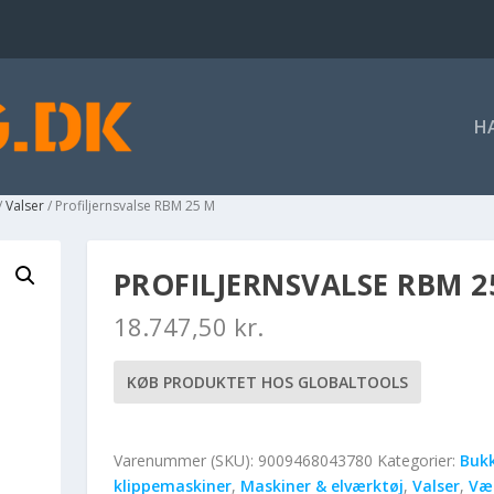
H
/
Valser
/ Profiljernsvalse RBM 25 M
PROFILJERNSVALSE RBM 2
18.747,50
kr.
KØB PRODUKTET HOS GLOBALTOOLS
Varenummer (SKU):
9009468043780
Kategorier:
Bukk
klippemaskiner
,
Maskiner & elværktøj
,
Valser
,
Væ