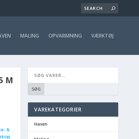
AVEN
MALING
OPVARMNING
VÆRKTØJ
5 M
SØG
VAREKATEGORIER
Haven
e- &
rktøj