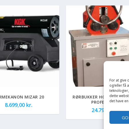
For at give
og/eller få 
teknologier
dette webste
RMEKANON MIZAR 20
RØRBUKKER HOLZMANN R
det have en
PROFESSIONEL
8.699,00
kr.
24.795,00
kr.
GO