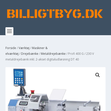
Forside
/
Værktøj
/
Maskiner &
elværktøj
/
Drejebænke
/
Metaldrejebænke
/ Profi 400 G / 230 V
metaldrejebænk inkl. 2-akset digitaludlæsning DT 40