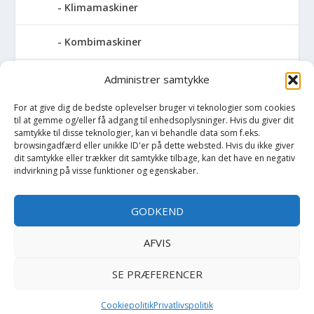
Klimamaskiner
Kombimaskiner
Kompressor
Administrer samtykke
For at give dig de bedste oplevelser bruger vi teknologier som cookies
Pressemaskiner
til at gemme og/eller få adgang til enhedsoplysninger. Hvis du giver dit
samtykke til disse teknologier, kan vi behandle data som f.eks.
Save
browsingadfærd eller unikke ID'er på dette websted. Hvis du ikke giver
dit samtykke eller trækker dit samtykke tilbage, kan det have en negativ
indvirkning på visse funktioner og egenskaber.
Slibemaskiner
GODKEND
Svejser
AFVIS
Søjlebore- & bænkboremaskiner
SE PRÆFERENCER
Cookiepolitik
Privatlivspolitik
Copyright BilligtByg.dk -
-
Cookie politik
Privatlivspolitik