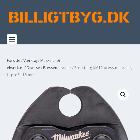
Forside
/
Værktøj
/
Maskiner &
elværktøj
/
Diverse
/
Pressemaskiner
/ Presstang f/M12 press-maskiner,
U-profil, 18 mm