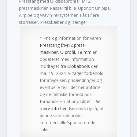
Presstang med U-kæbeprofil til M12
pressmaskiner. Passer til bl.a. Uponor: Unipipe,
Airpipe og Wavin-rørsystemer. Fås i flere
størrelser. Presskæber og -tænger
* Pris og information for varen
Presstang f/M12 press-
maskiner, U-profil, 18 mm
er
opdateret med information
modtaget fra
Globaltools
den
maj 19, 2024. Vi tager forbehold
for afvigelser, prisændringer og
eventuelle fejl i det her anførte
og de faktiske forhold hos
forhandleren af produktet –
Se
mere info her
. Bemærk også, at
denne side indeholder
kommercielle/sponsorerede
links.