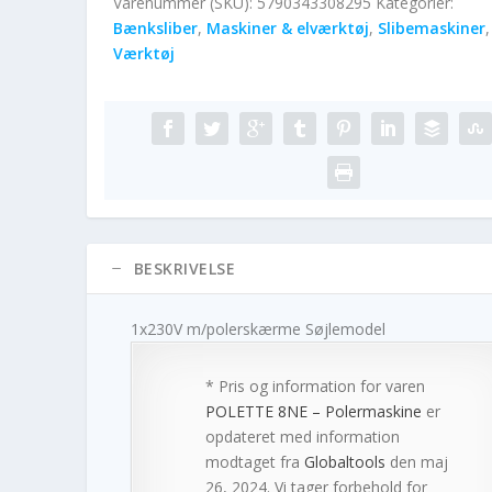
Varenummer (SKU):
5790343308295
Kategorier:
Bænksliber
,
Maskiner & elværktøj
,
Slibemaskiner
,
Værktøj
BESKRIVELSE
1x230V m/polerskærme Søjlemodel
* Pris og information for varen
POLETTE 8NE – Polermaskine
er
opdateret med information
modtaget fra
Globaltools
den maj
26, 2024. Vi tager forbehold for