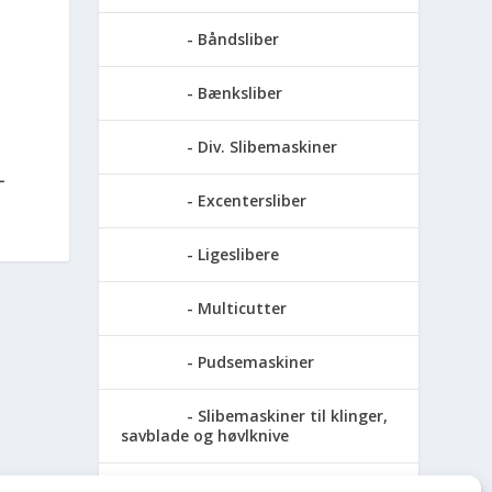
Båndsliber
Bænksliber
Div. Slibemaskiner
L
Excentersliber
Ligeslibere
Multicutter
Pudsemaskiner
Slibemaskiner til klinger,
savblade og høvlknive
Vådsliber