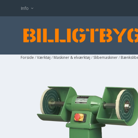
Info
Forside
/
Værktøj
/
Maskiner & elværktøj
/
Slibemaskiner
/
Bænkslib