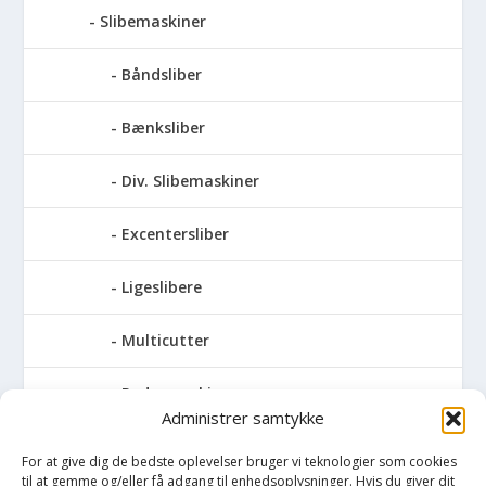
Slibemaskiner
Båndsliber
Bænksliber
Div. Slibemaskiner
Excentersliber
Ligeslibere
Multicutter
Pudsemaskiner
Administrer samtykke
Slibemaskiner til klinger, savblade og
For at give dig de bedste oplevelser bruger vi teknologier som cookies
høvlknive
til at gemme og/eller få adgang til enhedsoplysninger. Hvis du giver dit