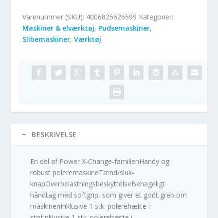
Varenummer (SKU):
4006825626599
Kategorier:
Maskiner & elværktøj
,
Pudsemaskiner
,
Slibemaskiner
,
Værktøj
BESKRIVELSE
En del af Power X-Change-familienHandy og
robust poleremaskineTænd/sluk-
knapOverbelastningsbeskyttelseBehageligt
håndtag med softgrip, som giver et godt greb om
maskinenInklusive 1 stk. polerehætte i
stofInklusive 1 stk. polerehætte i