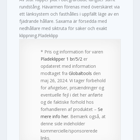
rundstång. Hävarmen förenas med överskäret via
ett länksystem och fasthålles i uppfällt läge av en
fjädrande hållare. Saxarna är försedda med
nedhållare med siktruta för säker och exakt
klippning.Pladeklipp
* Pris og information for varen
Pladeklipper 1 br/5/2
er
opdateret med information
modtaget fra
Globaltools
den
maj 26, 2024. Vi tager forbehold
for afvigelser, prisændringer og
eventuelle fejl i det her anførte
og de faktiske forhold hos
forhandleren af produktet –
Se
mere info her
. Bemærk også, at
denne side indeholder
kommercielle/sponsorerede
links.