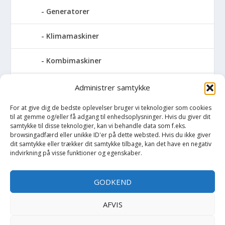
Generatorer
Klimamaskiner
Kombimaskiner
Kompressor
Administrer samtykke
For at give dig de bedste oplevelser bruger vi teknologier som cookies
Pressemaskiner
til at gemme og/eller få adgang til enhedsoplysninger. Hvis du giver dit
samtykke til disse teknologier, kan vi behandle data som f.eks.
Save
browsingadfærd eller unikke ID'er på dette websted. Hvis du ikke giver
dit samtykke eller trækker dit samtykke tilbage, kan det have en negativ
indvirkning på visse funktioner og egenskaber.
Slibemaskiner
GODKEND
Svejser
AFVIS
Søjlebore- & bænkboremaskiner