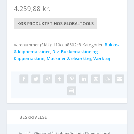
4.259,88
kr.
KØB PRODUKTET HOS GLOBALTOOLS
Varenummer (SKU):
110cda8602c8
Kategorier:
Bukke-
& klippemaskiner
,
Div. Bukkemaskine og
Klippemaskine
,
Maskiner & elværktøj
,
Værktøj
BESKRIVELSE
Av stål. Klipper plåt i obegränsade längder samt