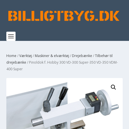
Home
/
Værktøj
/
Maskiner & elværktøj
/
Drejebænke
/
Tilbehør til
drejebænke
/ Pinoldok f. Hobby 300 VD-300 Super-350 VD-350 VDM-
400 Super