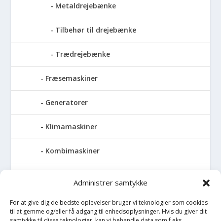
Metaldrejebænke
Tilbehør til drejebænke
Trædrejebænke
Fræsemaskiner
Generatorer
Klimamaskiner
Kombimaskiner
Kompressor
Administrer samtykke
Pressemaskiner
For at give dig de bedste oplevelser bruger vi teknologier som cookies
til at gemme og/eller få adgang til enhedsoplysninger. Hvis du giver dit
samtykke til disse teknologier, kan vi behandle data som f.eks.