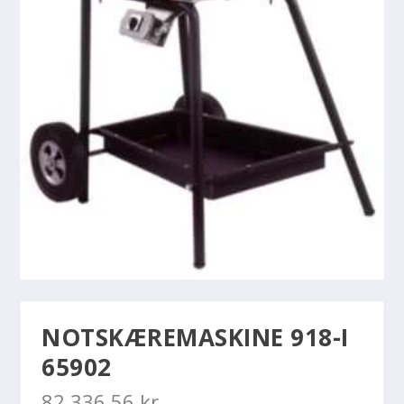
NOTSKÆREMASKINE 918-I
65902
82.336,56
kr.