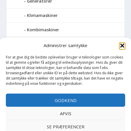
Generatorer
Klimamaskiner
Kombimaskiner
Kompressor
Administrer samtykke
For at give dig de bedste oplevelser bruger vi teknologier som cookies
Pressemaskiner
til at gemme og/eller få adgang til enhedsoplysninger. Hvis du giver dit
samtykke til disse teknologier, kan vi behandle data som f.eks.
Save
browsingadfærd eller unikke ID'er på dette websted. Hvis du ikke giver
dit samtykke eller trækker dit samtykke tilbage, kan det have en negativ
indvirkning på visse funktioner og egenskaber.
Slibemaskiner
GODKEND
Svejser
AFVIS
Søjlebore- & bænkboremaskiner
SE PRÆFERENCER