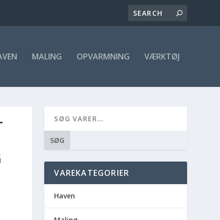
AVEN
MALING
OPVARMNING
VÆRKTØJ
E
T
SØG
G
VAREKATEGORIER
Haven
Maling