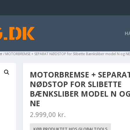
H
er
/ MOTORBREMSE + SEPARAT NØDSTOP for Slibette Bænksliber model N og N
MOTORBREMSE + SEPARA
NØDSTOP FOR SLIBETTE
BÆNKSLIBER MODEL N O
NE
2.999,00
kr.
KØB PRODUKTET HOS GLOBALTOOLS