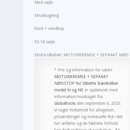
Med søjle
M/udsugning
bord + vandkop
EX 16 søjle
Ekstra tilbehør: MOTORBREMSE + SEPARAT NØD
* Pris og information for varen
MOTORBREMSE + SEPARAT
NØDSTOP for Slibette Bænksliber
model N og NE
er opdateret med
information modtaget fra
Globaltools
den september 6, 2025.
Vi tager forbehold for afvigelser,
prisændringer og eventuelle fejl i det
her anførte og de faktiske forhold
hos forhandleren af produktet –
Se