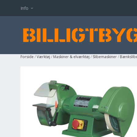
Info
Forside
/
Værktøj
/
Maskiner & elværktøj
/
Slibemaskiner
/
Bænkslib