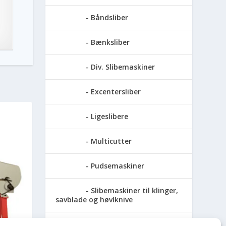
Båndsliber
Bænksliber
Div. Slibemaskiner
Excentersliber
Ligeslibere
Multicutter
Pudsemaskiner
Slibemaskiner til klinger,
savblade og høvlknive
Vådsliber