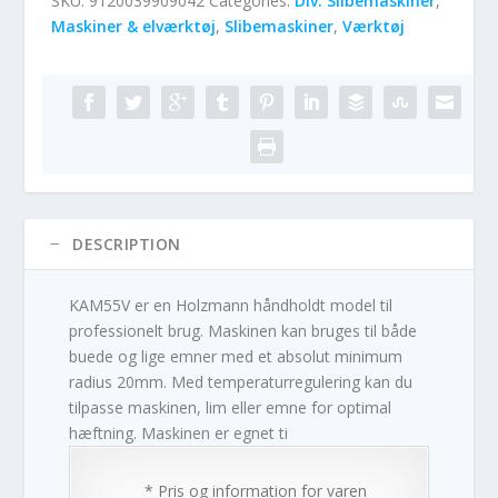
SKU:
9120039909042
Categories:
Div. Slibemaskiner
,
Maskiner & elværktøj
,
Slibemaskiner
,
Værktøj
DESCRIPTION
KAM55V er en Holzmann håndholdt model til
professionelt brug. Maskinen kan bruges til både
buede og lige emner med et absolut minimum
radius 20mm. Med temperaturregulering kan du
tilpasse maskinen, lim eller emne for optimal
hæftning. Maskinen er egnet ti
* Pris og information for varen