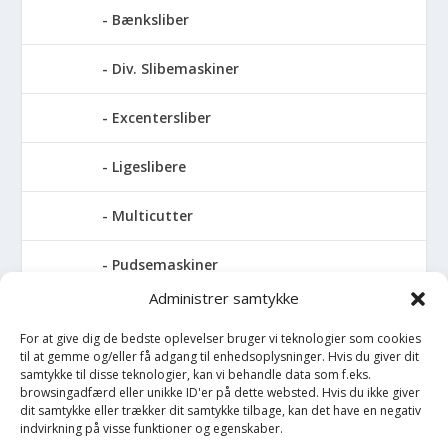
Bænksliber
Div. Slibemaskiner
Excentersliber
Ligeslibere
Multicutter
Pudsemaskiner
Administrer samtykke
Slibemaskiner til klinger, savblade og
høvlknive
For at give dig de bedste oplevelser bruger vi teknologier som cookies
til at gemme og/eller få adgang til enhedsoplysninger. Hvis du giver dit
samtykke til disse teknologier, kan vi behandle data som f.eks.
Vådsliber
browsingadfærd eller unikke ID'er på dette websted. Hvis du ikke giver
dit samtykke eller trækker dit samtykke tilbage, kan det have en negativ
indvirkning på visse funktioner og egenskaber.
Vinkelsliber