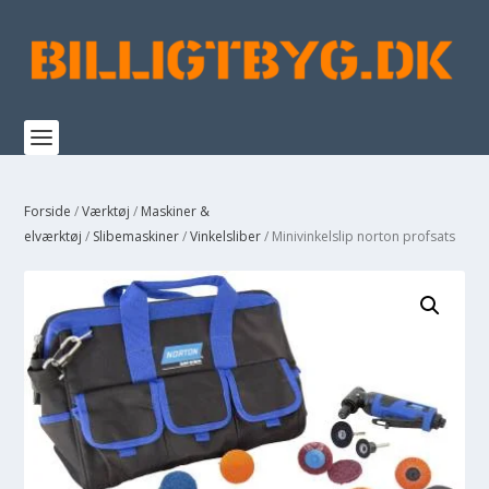
Forside
/
Værktøj
/
Maskiner &
elværktøj
/
Slibemaskiner
/
Vinkelsliber
/ Minivinkelslip norton profsats