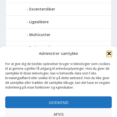
Excentersliber
Ligeslibere
Multicutter
Pudsemaskiner
Administrer samtykke
Slibemaskiner til klinger, savblade og
For at give dig de bedste oplevelser bruger vi teknologier som cookies
høvlknive
til at gemme og/eller få adgang til enhedsoplysninger. Hvis du giver dit
samtykke til disse teknologier, kan vi behandle data som f.eks.
Vådsliber
browsingadfærd eller unikke ID'er på dette websted. Hvis du ikke giver
dit samtykke eller trækker dit samtykke tilbage, kan det have en negativ
indvirkning på visse funktioner og egenskaber.
Vinkelsliber
GODKEND
Svejser
AFVIS
Søjlebore- & bænkboremaskiner