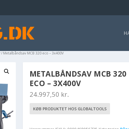
H
v
/ Metalbåndsav MCB 320 eco – 3x400V
METALBÅNDSAV MCB 320
ECO – 3X400V
24.997,50
kr.
KØB PRODUKTET HOS GLOBALTOOLS