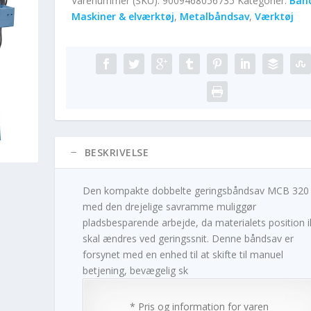
Varenummer (SKU):
9009468056735
Kategorier:
Bån
Maskiner & elværktøj
,
Metalbåndsav
,
Værktøj
BESKRIVELSE
Den kompakte dobbelte geringsbåndsav MCB 320
med den drejelige savramme muliggør
pladsbesparende arbejde, da materialets position 
skal ændres ved geringssnit. Denne båndsav er
forsynet med en enhed til at skifte til manuel
betjening, bevægelig sk
* Pris og information for varen