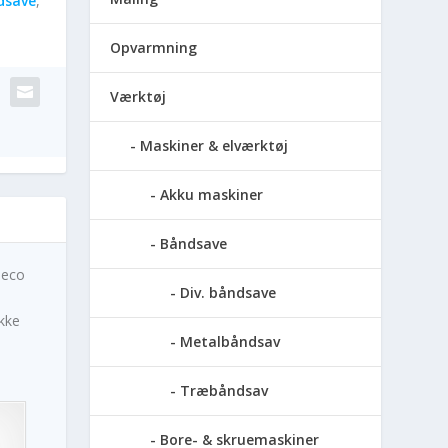
dsave
,
Opvarmning
Værktøj
Maskiner & elværktøj
Akku maskiner
Båndsave
 eco
Div. båndsave
ikke
Metalbåndsav
Træbåndsav
Bore- & skruemaskiner