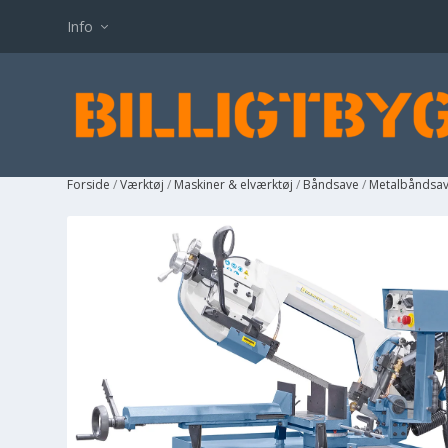
Info
Forside
/
Værktøj
/
Maskiner & elværktøj
/
Båndsave
/
Metalbåndsa