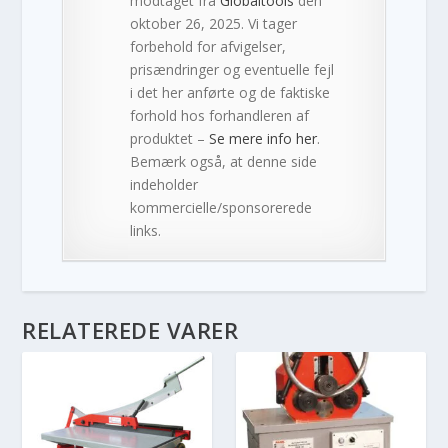
modtaget fra
Globaltools
den
oktober 26, 2025. Vi tager
forbehold for afvigelser,
prisændringer og eventuelle fejl
i det her anførte og de faktiske
forhold hos forhandleren af
produktet –
Se mere info her
.
Bemærk også, at denne side
indeholder
kommercielle/sponsorerede
links.
RELATEREDE VARER