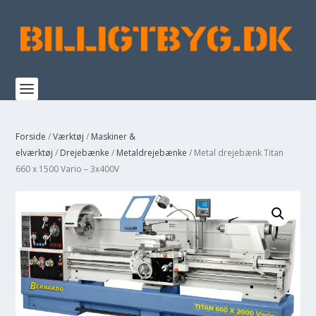
Forside
/
Værktøj
/
Maskiner &
elværktøj
/
Drejebænke
/
Metaldrejebænke
/ Metal drejebænk Titan
660 x 1500 Vario – 3x400V