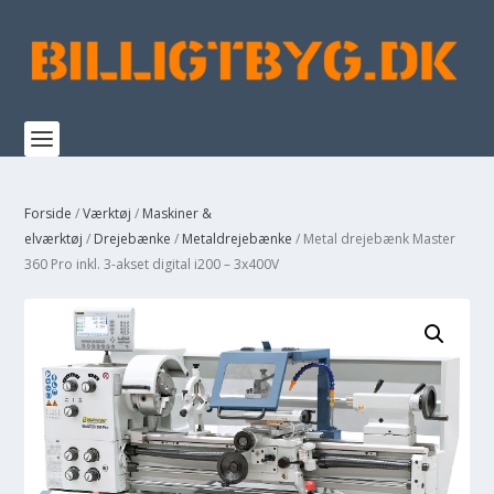
Forside
/
Værktøj
/
Maskiner &
elværktøj
/
Drejebænke
/
Metaldrejebænke
/ Metal drejebænk Master
360 Pro inkl. 3-akset digital i200 – 3x400V