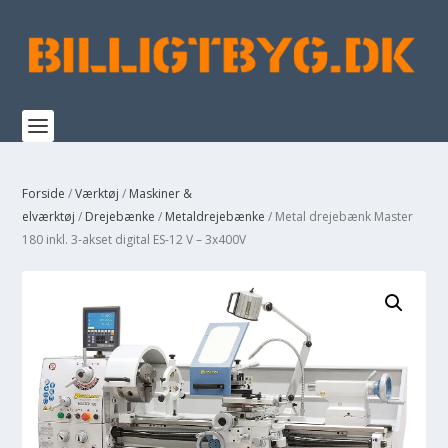
Forside
/
Værktøj
/
Maskiner &
elværktøj
/
Drejebænke
/
Metaldrejebænke
/ Metal drejebænk Master
180 inkl. 3-akset digital ES-12 V – 3x400V