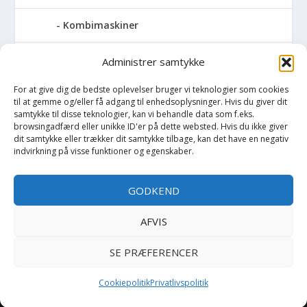
Kombimaskiner
Kompressor
Administrer samtykke
For at give dig de bedste oplevelser bruger vi teknologier som cookies
Pressemaskiner
til at gemme og/eller få adgang til enhedsoplysninger. Hvis du giver dit
samtykke til disse teknologier, kan vi behandle data som f.eks.
Save
browsingadfærd eller unikke ID'er på dette websted. Hvis du ikke giver
dit samtykke eller trækker dit samtykke tilbage, kan det have en negativ
indvirkning på visse funktioner og egenskaber.
Slibemaskiner
GODKEND
Svejser
AFVIS
Søjlebore- & bænkboremaskiner
SE PRÆFERENCER
Cookiepolitik
Privatlivspolitik
Copyright BilligtByg.dk -
-
Cookie politik
Privatlivspolitik