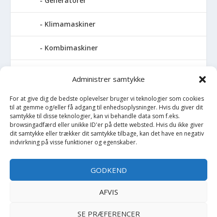
Generatorer
Klimamaskiner
Kombimaskiner
Kompressor
Administrer samtykke
Pressemaskiner
For at give dig de bedste oplevelser bruger vi teknologier som cookies
til at gemme og/eller få adgang til enhedsoplysninger. Hvis du giver dit
samtykke til disse teknologier, kan vi behandle data som f.eks.
Save
browsingadfærd eller unikke ID'er på dette websted. Hvis du ikke giver
dit samtykke eller trækker dit samtykke tilbage, kan det have en negativ
Slibemaskiner
indvirkning på visse funktioner og egenskaber.
Svejser
GODKEND
Søjlebore- & bænkboremaskiner
AFVIS
SE PRÆFERENCER