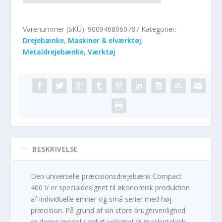
Varenummer (SKU):
9009468060787
Kategorier:
Drejebænke
,
Maskiner & elværktøj
,
Metaldrejebænke
,
Værktøj
BESKRIVELSE
Den universelle præcisionsdrejebænk Compact
400 V er specialdesignet til økonomisk produktion
af individuelle emner og små serier med høj
præcision. På grund af sin store brugervenlighed
er denne model særligt velegnet til maskinteknik,