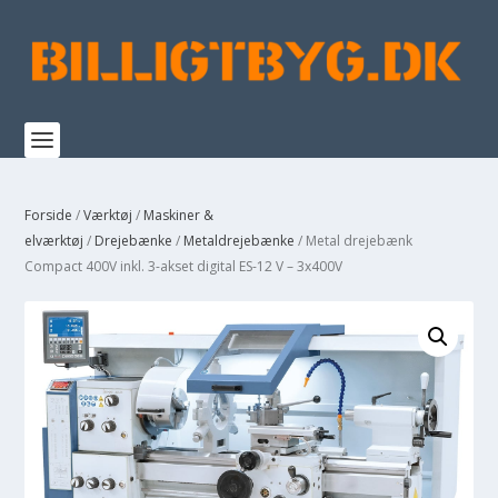
Forside
/
Værktøj
/
Maskiner &
elværktøj
/
Drejebænke
/
Metaldrejebænke
/ Metal drejebænk
Compact 400V inkl. 3-akset digital ES-12 V – 3x400V