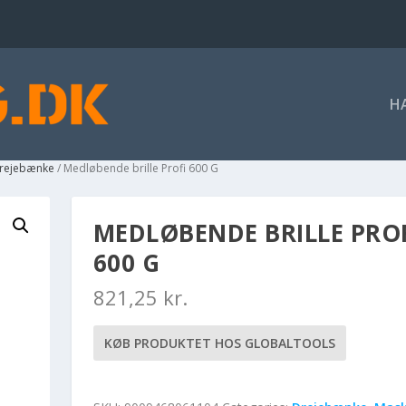
H
 drejebænke
/ Medløbende brille Profi 600 G
MEDLØBENDE BRILLE PRO
600 G
821,25
kr.
KØB PRODUKTET HOS GLOBALTOOLS