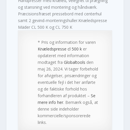
Håndpresser med knæled, velegnet til prægning
og stansning ved montering og håndværk.
Præcisionsfræset pressebord med centerhul
samt 2 gevind-monteringshuller.Knæledspresse
Mäder CL 500 K og CL 750 K
* Pris og information for varen
Knæledspresse cl 500 k
er
opdateret med information
modtaget fra
Globaltools
den
maj 26, 2024. Vi tager forbehold
for afvigelser, prisændringer og
eventuelle fejl i det her anførte
og de faktiske forhold hos
forhandleren af produktet –
Se
mere info her
. Bemærk også, at
denne side indeholder
kommercielle/sponsorerede
links.