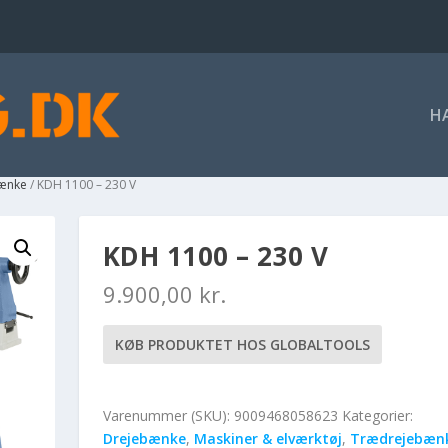
H
ænke
/ KDH 1100 – 230 V
KDH 1100 – 230 V
9.900,00
kr.
KØB PRODUKTET HOS GLOBALTOOLS
Varenummer (SKU):
9009468058623
Kategorier:
Drejebænke
,
Maskiner & elværktøj
,
Trædrejebæn