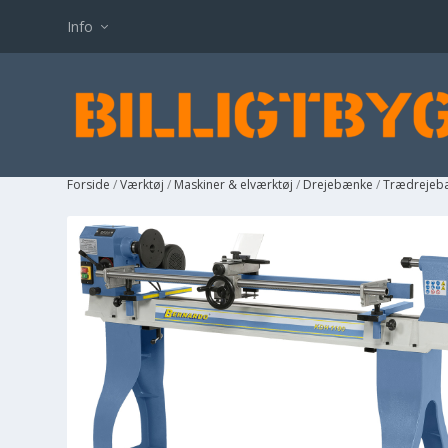
Info
Forside
/
Værktøj
/
Maskiner & elværktøj
/
Drejebænke
/
Trædrejeb