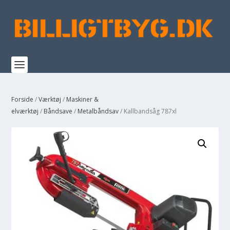
Forside
/
Værktøj
/
Maskiner &
elværktøj
/
Båndsave
/
Metalbåndsav
/ Kallbandsåg 787xl