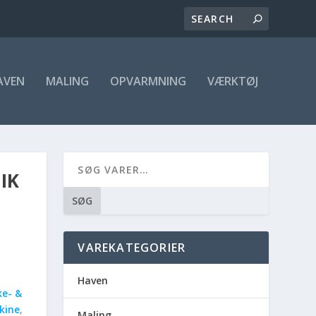
AVEN
MALING
OPVARMNING
VÆRKTØJ
IK
SØG
VAREKATEGORIER
Haven
e- &
kine
,
Maling