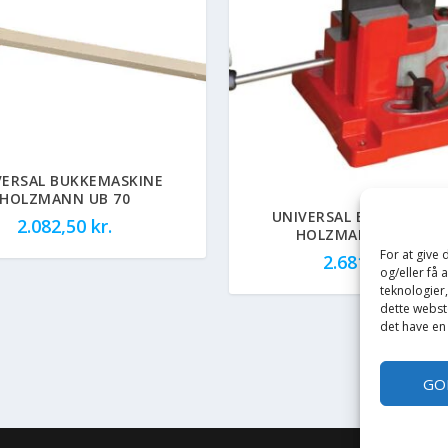
VERSAL BUKKEMASKINE
HOLZMANN UB 70
UNIVERSAL BUKKEMASK
2.082,50
kr.
HOLZMANN UB 100A
For at give
2.681,25
kr.
og/eller få 
teknologier
dette webste
det have en
GO