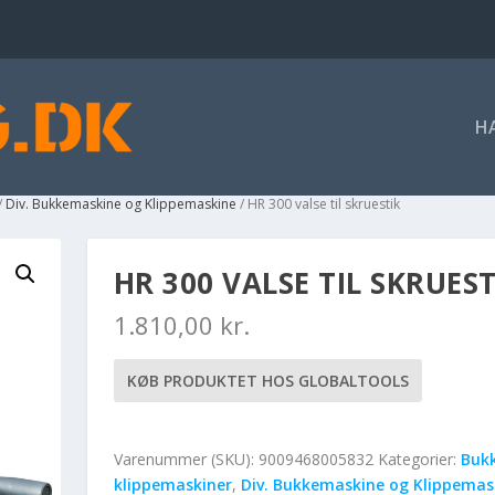
H
/
Div. Bukkemaskine og Klippemaskine
/ HR 300 valse til skruestik
HR 300 VALSE TIL SKRUEST
1.810,00
kr.
KØB PRODUKTET HOS GLOBALTOOLS
Varenummer (SKU):
9009468005832
Kategorier:
Bukk
klippemaskiner
,
Div. Bukkemaskine og Klippemas