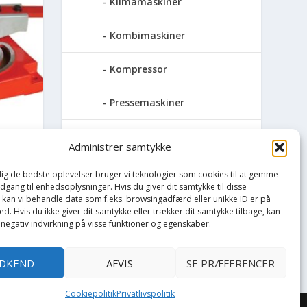
Klimamaskiner
Kombimaskiner
Kompressor
Pressemaskiner
Save
Administrer samtykke
INE
Slibemaskiner
 dig de bedste oplevelser bruger vi teknologier som cookies til at gemme
adgang til enhedsoplysninger. Hvis du giver dit samtykke til disse
, kan vi behandle data som f.eks. browsingadfærd eller unikke ID'er på
Svejser
d. Hvis du ikke giver dit samtykke eller trækker dit samtykke tilbage, kan
 negativ indvirkning på visse funktioner og egenskaber.
Søjlebore- &
bænkboremaskiner
DKEND
AFVIS
SE PRÆFERENCER
Cookiepolitik
Privatlivspolitik