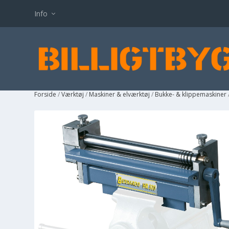
Info
Forside
/
Værktøj
/
Maskiner & elværktøj
/
Bukke- & klippemaskiner