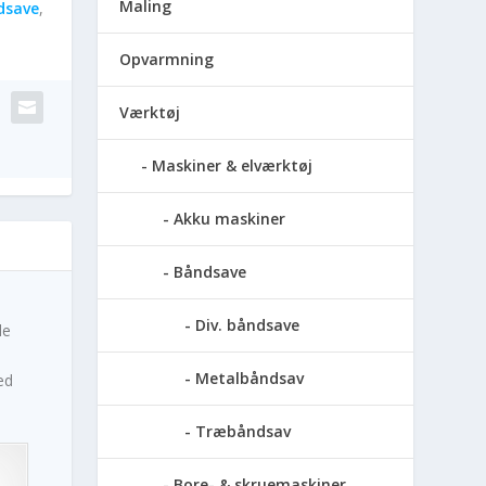
Maling
dsave
,
Opvarmning
Værktøj
Maskiner & elværktøj
Akku maskiner
Båndsave
Div. båndsave
le
Metalbåndsav
ed
Træbåndsav
Bore- & skruemaskiner