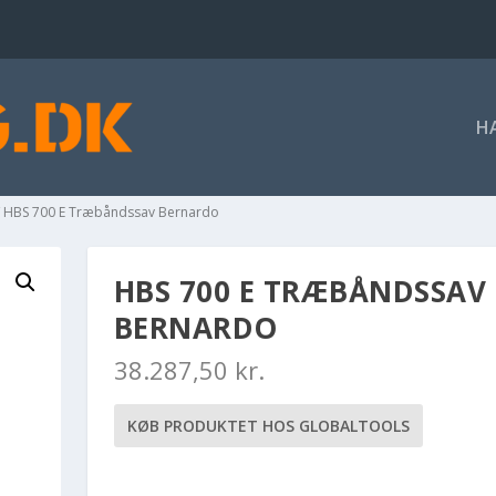
H
 HBS 700 E Træbåndssav Bernardo
HBS 700 E TRÆBÅNDSSAV
BERNARDO
38.287,50
kr.
KØB PRODUKTET HOS GLOBALTOOLS