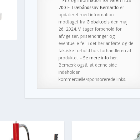
* Pris og information for varen
HBS
700 E Træbåndssav Bernardo
er
opdateret med information
modtaget fra
Globaltools
den maj
26, 2024. Vi tager forbehold for
afvigelser, prisændringer og
eventuelle fejl i det her anførte og de
faktiske forhold hos forhandleren af
produktet –
Se mere info her
.
Bemærk også, at denne side
indeholder
kommercielle/sponsorerede links.