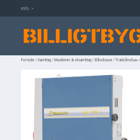
Info
Forside
/
Værktøj
/
Maskiner & elværktøj
/
Båndsave
/
Træbåndsav
/