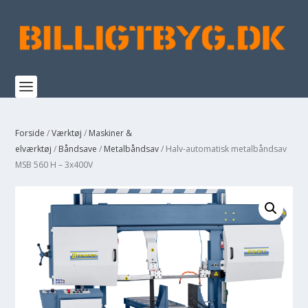
Forside
/
Værktøj
/
Maskiner &
elværktøj
/
Båndsave
/
Metalbåndsav
/ Halv-automatisk metalbåndsav
MSB 560 H – 3x400V