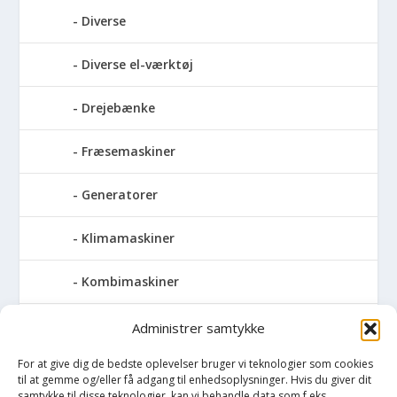
Diverse
Diverse el-værktøj
Drejebænke
Fræsemaskiner
Generatorer
Klimamaskiner
Kombimaskiner
Kompressor
Administrer samtykke
For at give dig de bedste oplevelser bruger vi teknologier som cookies
Pressemaskiner
til at gemme og/eller få adgang til enhedsoplysninger. Hvis du giver dit
samtykke til disse teknologier, kan vi behandle data som f.eks.