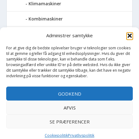
Klimamaskiner
Kombimaskiner
Kompressor
Administrer samtykke
For at give dig de bedste oplevelser bruger vi teknologier som cookies
Pressemaskiner
til at gemme og/eller få adgang til enhedsoplysninger. Hvis du giver dit
samtykke til disse teknologier, kan vi behandle data som f.eks.
Save
browsingadfærd eller unikke ID'er på dette websted. Hvis du ikke giver
dit samtykke eller trækker dit samtykke tilbage, kan det have en negativ
indvirkning på visse funktioner og egenskaber.
Slibemaskiner
GODKEND
Svejser
AFVIS
Søjlebore- & bænkboremaskiner
SE PRÆFERENCER
Cookiepolitik
Privatlivspolitik
Copyright BilligtByg.dk -
-
Cookie politik
Privatlivspolitik