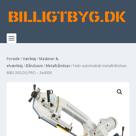
Forside
/
Værktøj
/
Maskiner &
elværktøj
/
Båndsave
/
Metalbåndsav
/ Halv-automatisk metalbåndsav
MBS 300 DG PRO – 3x400V