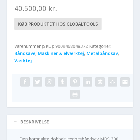
40.500,00
kr.
KØB PRODUKTET HOS GLOBALTOOLS
Varenummer (SKU):
9009468048372
Kategorier:
Båndsave
,
Maskiner & elværktøj
,
Metalbåndsav
,
Værktøj
BESKRIVELSE
Den kompakte dobbelt geringsbåndsav MBS 300