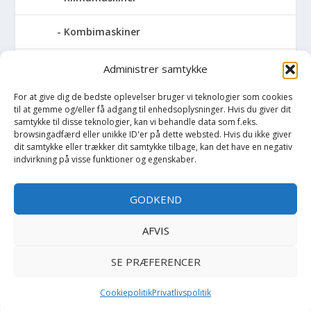
Kombimaskiner
Kompressor
Administrer samtykke
For at give dig de bedste oplevelser bruger vi teknologier som cookies
Pressemaskiner
til at gemme og/eller få adgang til enhedsoplysninger. Hvis du giver dit
samtykke til disse teknologier, kan vi behandle data som f.eks.
Save
browsingadfærd eller unikke ID'er på dette websted. Hvis du ikke giver
dit samtykke eller trækker dit samtykke tilbage, kan det have en negativ
indvirkning på visse funktioner og egenskaber.
Slibemaskiner
GODKEND
Svejser
AFVIS
Søjlebore- & bænkboremaskiner
SE PRÆFERENCER
Cookiepolitik
Privatlivspolitik
Copyright BilligtByg.dk -
-
Cookie politik
Privatlivspolitik