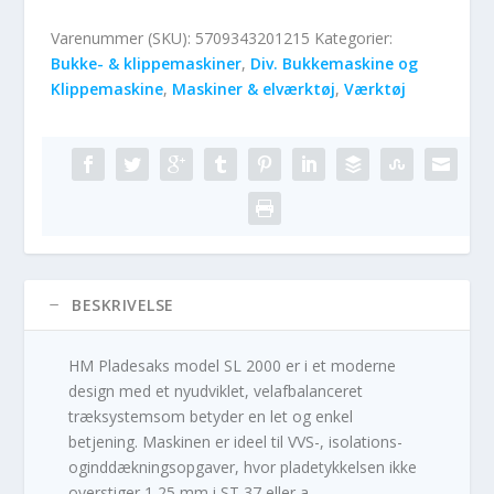
Varenummer (SKU):
5709343201215
Kategorier:
Bukke- & klippemaskiner
,
Div. Bukkemaskine og
Klippemaskine
,
Maskiner & elværktøj
,
Værktøj
BESKRIVELSE
HM Pladesaks model SL 2000 er i et moderne
design med et nyudviklet, velafbalanceret
træksystemsom betyder en let og enkel
betjening. Maskinen er ideel til VVS-, isolations-
oginddækningsopgaver, hvor pladetykkelsen ikke
overstiger 1,25 mm i ST 37 eller a