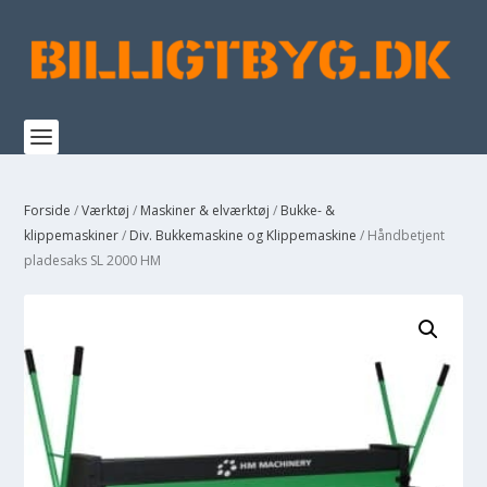
Forside
/
Værktøj
/
Maskiner & elværktøj
/
Bukke- &
klippemaskiner
/
Div. Bukkemaskine og Klippemaskine
/ Håndbetjent
pladesaks SL 2000 HM