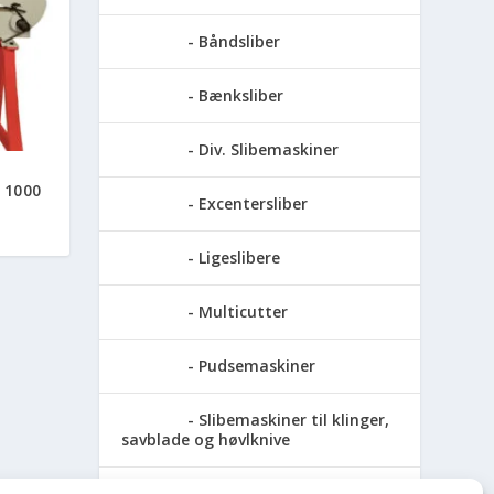
Båndsliber
Bænksliber
Div. Slibemaskiner
 1000
Excentersliber
Ligeslibere
Multicutter
Pudsemaskiner
Slibemaskiner til klinger,
savblade og høvlknive
Vådsliber