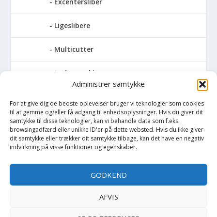
Excentersliber
Ligeslibere
Multicutter
Pudsemaskiner
Administrer samtykke
Slibemaskiner til klinger, savblade og
For at give dig de bedste oplevelser bruger vi teknologier som cookies
høvlknive
til at gemme og/eller få adgang til enhedsoplysninger. Hvis du giver dit
samtykke til disse teknologier, kan vi behandle data som f.eks.
Vådsliber
browsingadfærd eller unikke ID'er på dette websted. Hvis du ikke giver
dit samtykke eller trækker dit samtykke tilbage, kan det have en negativ
indvirkning på visse funktioner og egenskaber.
Vinkelsliber
GODKEND
Svejser
AFVIS
Søjlebore- & bænkboremaskiner