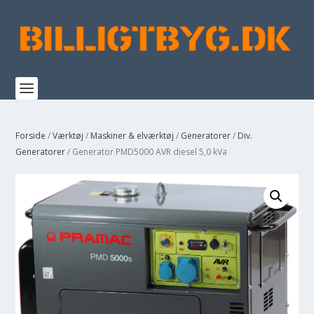
Forside
/
Værktøj
/
Maskiner & elværktøj
/
Generatorer
/
Div.
Generatorer
/ Generator PMD5000 AVR diesel 5,0 kVa