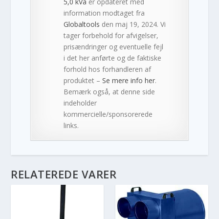
5,0 kVa
er opdateret med
information modtaget fra
Globaltools
den maj 19, 2024. Vi
tager forbehold for afvigelser,
prisændringer og eventuelle fejl
i det her anførte og de faktiske
forhold hos forhandleren af
produktet –
Se mere info her
.
Bemærk også, at denne side
indeholder
kommercielle/sponsorerede
links.
RELATEREDE VARER