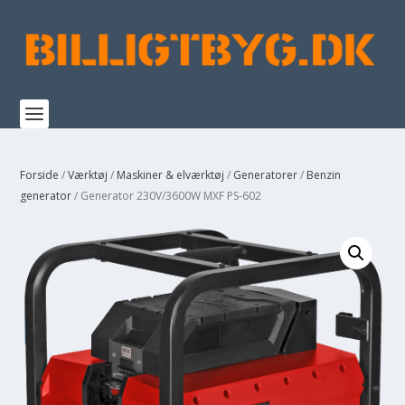
Forside
/
Værktøj
/
Maskiner & elværktøj
/
Generatorer
/
Benzin
generator
/ Generator 230V/3600W MXF PS-602