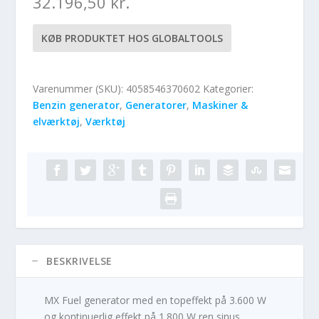
32.196,50
kr.
KØB PRODUKTET HOS GLOBALTOOLS
Varenummer (SKU):
4058546370602
Kategorier:
Benzin generator
,
Generatorer
,
Maskiner &
elværktøj
,
Værktøj
BESKRIVELSE
MX Fuel generator med en topeffekt på 3.600 W
og kontinuerlig effekt på 1.800 W ren sinus