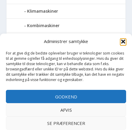
Klimamaskiner
Kombimaskiner
Kompressor
Administrer samtykke
For at give dig de bedste oplevelser bruger vi teknologier som cookies
Pressemaskiner
til at gemme og/eller få adgang til enhedsoplysninger. Hvis du giver dit
samtykke til disse teknologier, kan vi behandle data som f.eks.
Save
browsingadfærd eller unikke ID'er på dette websted. Hvis du ikke giver
dit samtykke eller trækker dit samtykke tilbage, kan det have en negativ
indvirkning på visse funktioner og egenskaber.
Slibemaskiner
GODKEND
Svejser
AFVIS
Søjlebore- & bænkboremaskiner
SE PRÆFERENCER