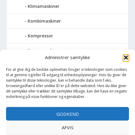
Klimamaskiner
Kombimaskiner
Kompressor
Pressemaskiner
Administrer samtykke
Save
For at give dig de bedste oplevelser bruger vi teknologier som cookies
til at gemme og/eller få adgang til enhedsoplysninger. Hvis du giver dit
Slibemaskiner
samtykke til disse teknologier, kan vi behandle data som f.eks.
browsingadfærd eller unikke ID'er på dette websted. Hvis du ikke giver
dit samtykke eller trækker dit samtykke tilbage, kan det have en negativ
Svejser
indvirkning på visse funktioner og egenskaber.
Søjlebore- & bænkboremaskiner
GODKEND
Div. Søjleboremaskiner og
AFVIS
bænkboremaskiner