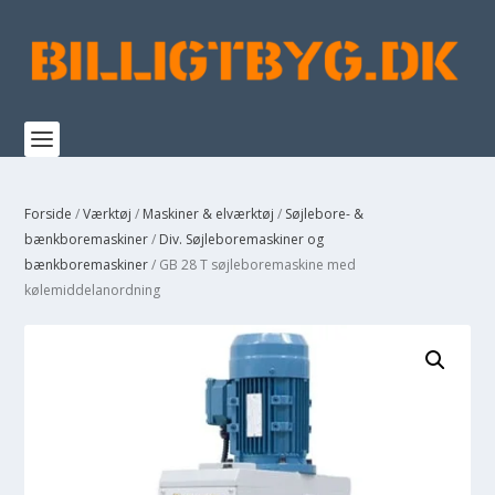
Forside
/
Værktøj
/
Maskiner & elværktøj
/
Søjlebore- &
bænkboremaskiner
/
Div. Søjleboremaskiner og
bænkboremaskiner
/ GB 28 T søjleboremaskine med
kølemiddelanordning