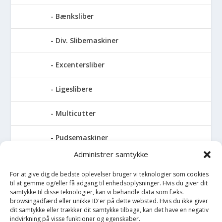
Bænksliber
Div. Slibemaskiner
Excentersliber
Ligeslibere
Multicutter
Pudsemaskiner
Administrer samtykke
Slibemaskiner til klinger, savblade og
høvlknive
For at give dig de bedste oplevelser bruger vi teknologier som cookies
til at gemme og/eller få adgang til enhedsoplysninger. Hvis du giver dit
samtykke til disse teknologier, kan vi behandle data som f.eks.
Vådsliber
browsingadfærd eller unikke ID'er på dette websted. Hvis du ikke giver
dit samtykke eller trækker dit samtykke tilbage, kan det have en negativ
indvirkning på visse funktioner og egenskaber.
Vinkelsliber