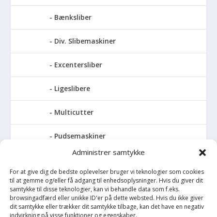
Bænksliber
Div. Slibemaskiner
Excentersliber
Ligeslibere
Multicutter
Pudsemaskiner
Administrer samtykke
Slibemaskiner til klinger, savblade og
høvlknive
For at give dig de bedste oplevelser bruger vi teknologier som cookies
til at gemme og/eller få adgang til enhedsoplysninger. Hvis du giver dit
samtykke til disse teknologier, kan vi behandle data som f.eks.
Vådsliber
browsingadfærd eller unikke ID'er på dette websted. Hvis du ikke giver
dit samtykke eller trækker dit samtykke tilbage, kan det have en negativ
indvirkning på visse funktioner og egenskaber.
Vinkelsliber