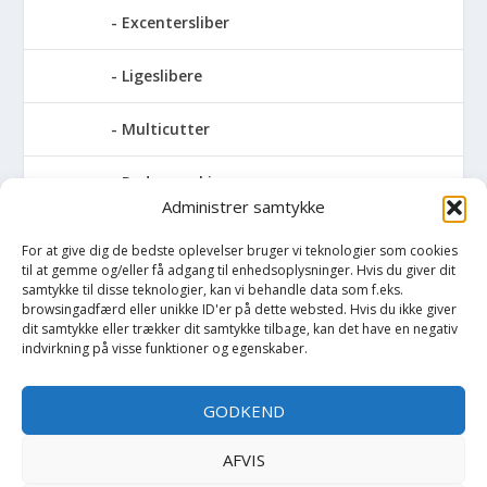
Excentersliber
Ligeslibere
Multicutter
Pudsemaskiner
Administrer samtykke
Slibemaskiner til klinger, savblade og
For at give dig de bedste oplevelser bruger vi teknologier som cookies
høvlknive
til at gemme og/eller få adgang til enhedsoplysninger. Hvis du giver dit
samtykke til disse teknologier, kan vi behandle data som f.eks.
Vådsliber
browsingadfærd eller unikke ID'er på dette websted. Hvis du ikke giver
dit samtykke eller trækker dit samtykke tilbage, kan det have en negativ
indvirkning på visse funktioner og egenskaber.
Vinkelsliber
GODKEND
Svejser
AFVIS
Søjlebore- & bænkboremaskiner