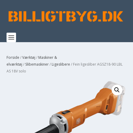
Forside
/
Værktøj
/
Maskiner &
elværktøj
/
Slibemaskiner
/
Ligeslibere
/ Fein ligesliber AGSZ18-90 LBL
AS 18V solo