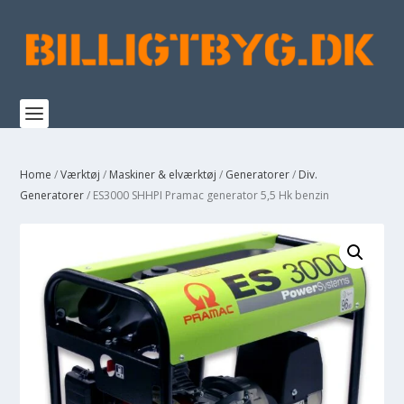
Home
/
Værktøj
/
Maskiner & elværktøj
/
Generatorer
/
Div.
Generatorer
/ ES3000 SHHPI Pramac generator 5,5 Hk benzin