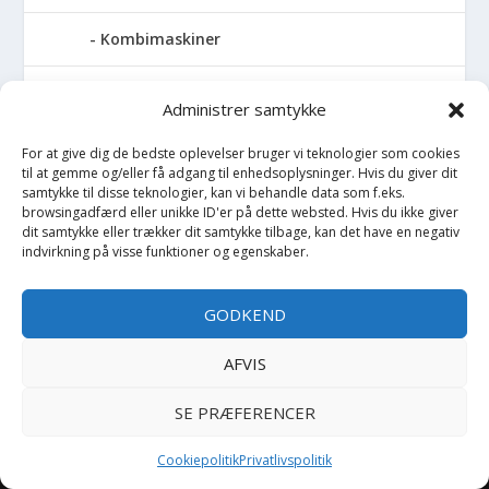
Kombimaskiner
Kompressor
Administrer samtykke
Pressemaskiner
For at give dig de bedste oplevelser bruger vi teknologier som cookies
til at gemme og/eller få adgang til enhedsoplysninger. Hvis du giver dit
samtykke til disse teknologier, kan vi behandle data som f.eks.
Save
browsingadfærd eller unikke ID'er på dette websted. Hvis du ikke giver
dit samtykke eller trækker dit samtykke tilbage, kan det have en negativ
Slibemaskiner
indvirkning på visse funktioner og egenskaber.
Svejser
GODKEND
Søjlebore- & bænkboremaskiner
AFVIS
SE PRÆFERENCER
Copyright BilligtByg.dk -
-
Cookie politik
Privatlivspolitik
Cookiepolitik
Privatlivspolitik