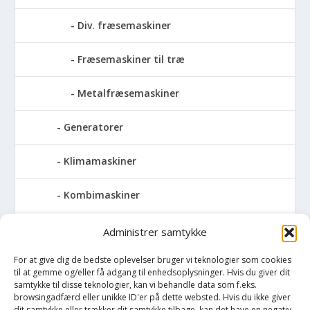
Div. fræsemaskiner
Fræsemaskiner til træ
Metalfræsemaskiner
Generatorer
Klimamaskiner
Kombimaskiner
Kompressor
Administrer samtykke
For at give dig de bedste oplevelser bruger vi teknologier som cookies
Pressemaskiner
til at gemme og/eller få adgang til enhedsoplysninger. Hvis du giver dit
samtykke til disse teknologier, kan vi behandle data som f.eks.
Save
browsingadfærd eller unikke ID'er på dette websted. Hvis du ikke giver
dit samtykke eller trækker dit samtykke tilbage, kan det have en negativ