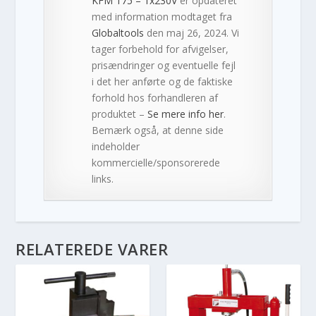
KFM 175 – 1x230V
er opdateret
med information modtaget fra
Globaltools
den maj 26, 2024. Vi
tager forbehold for afvigelser,
prisændringer og eventuelle fejl
i det her anførte og de faktiske
forhold hos forhandleren af
produktet –
Se mere info her
.
Bemærk også, at denne side
indeholder
kommercielle/sponsorerede
links.
RELATEREDE VARER