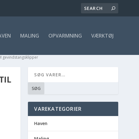
AVEN
MALING
OPVARMNING
VÆRKTØJ
0M gevindstangsklipper
TIL
SØG
VAREKATEGORIER
Haven
Maling