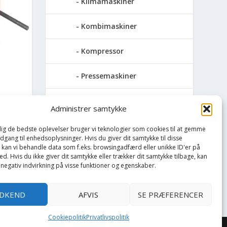
Klimamaskiner
Kombimaskiner
Kompressor
Pressemaskiner
Save
Administrer samtykke
KKER
Slibemaskiner
 dig de bedste oplevelser bruger vi teknologier som cookies til at gemme
adgang til enhedsoplysninger. Hvis du giver dit samtykke til disse
, kan vi behandle data som f.eks. browsingadfærd eller unikke ID'er på
Svejser
d. Hvis du ikke giver dit samtykke eller trækker dit samtykke tilbage, kan
 negativ indvirkning på visse funktioner og egenskaber.
Søjlebore- &
bænkboremaskiner
DKEND
AFVIS
SE PRÆFERENCER
Cookiepolitik
Privatlivspolitik