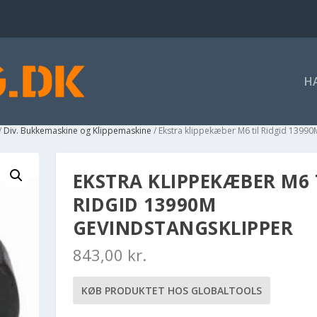
H
/
Div. Bukkemaskine og Klippemaskine
/ Ekstra klippekæber M6 til Ridgid 1399
EKSTRA KLIPPEKÆBER M6 
RIDGID 13990M
GEVINDSTANGSKLIPPER
843,00
kr.
KØB PRODUKTET HOS GLOBALTOOLS