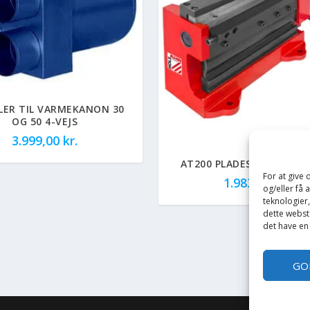
LER TIL VARMEKANON 30
OG 50 4-VEJS
3.999,00
kr.
AT200 PLADESAKS OG BU
For at give
1.983,75
kr.
og/eller få 
teknologier
dette webste
det have en
GO