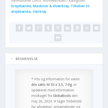
Varenummer (SKU):
9009468045807
Kategorier:
Drejebænke
,
Maskiner & elværktøj
,
Tilbehør til
drejebænke
,
Værktøj
BESKRIVELSE
* Pris og information for varen
driv satts M 33 x 3,5, 7-tlg.
er
opdateret med information
modtaget fra
Globaltools
den
maj 26, 2024. Vi tager forbehold
for afvigelser, prisændringer og