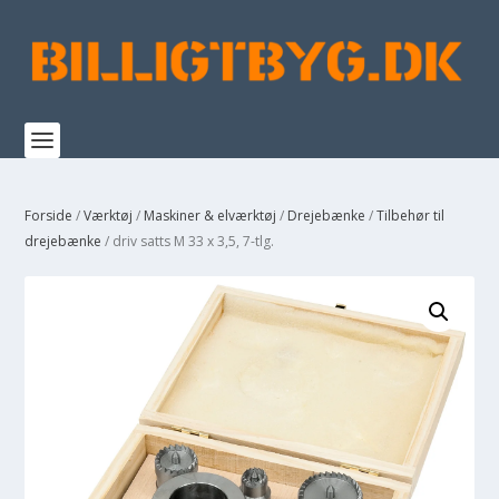
Forside
/
Værktøj
/
Maskiner & elværktøj
/
Drejebænke
/
Tilbehør til
drejebænke
/ driv satts M 33 x 3,5, 7-tlg.