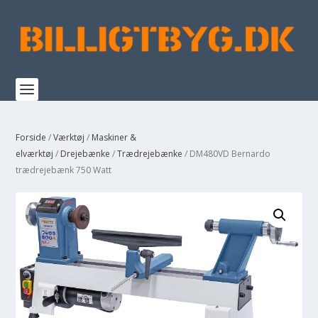
Forside
/
Værktøj
/
Maskiner &
elværktøj
/
Drejebænke
/
Trædrejebænke
/ DM480VD Bernardo
trædrejebænk 750 Watt