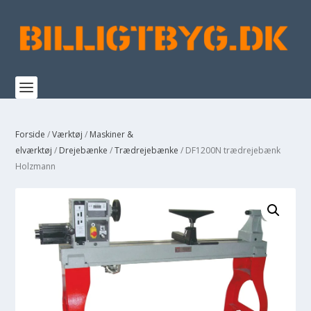
Forside
/
Værktøj
/
Maskiner &
elværktøj
/
Drejebænke
/
Trædrejebænke
/ DF1200N trædrejebænk
Holzmann