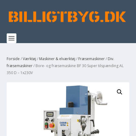
Forside
/
Værktøj
/
Maskiner & elværktøj
/
Fræsemaskiner
/
Div.
fræsemaskiner
/ Bore- og fræsemaskine BF 30 Super tilspænding AL
350 D – 1x230V