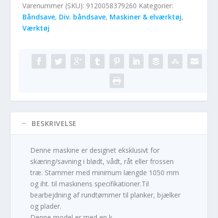
Varenummer (SKU):
9120058379260
Kategorier:
Båndsave
,
Div. båndsave
,
Maskiner & elværktøj
,
Værktøj
BESKRIVELSE
Denne maskine er designet eksklusivt for
skæring/savning i blødt, vådt, råt eller frossen
træ. Stammer med minimum længde 1050 mm
og iht. til maskinens specifikationer.Til
bearbejdning af rundtømmer til planker, bjælker
og plader.
Denne model er med en k