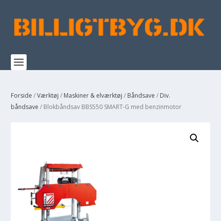
Forside
/
Værktøj
/
Maskiner & elværktøj
/
Båndsave
/
Div.
båndsave
/ Blokbåndsav BBS550 SMART-G med benzinmotor