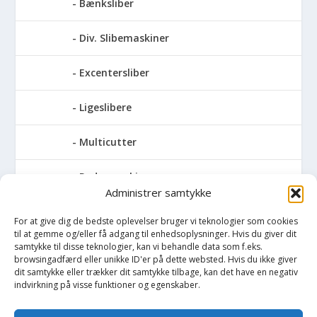
Bænksliber
Div. Slibemaskiner
Excentersliber
Ligeslibere
Multicutter
Pudsemaskiner
Administrer samtykke
Slibemaskiner til klinger, savblade og
For at give dig de bedste oplevelser bruger vi teknologier som cookies
høvlknive
til at gemme og/eller få adgang til enhedsoplysninger. Hvis du giver dit
samtykke til disse teknologier, kan vi behandle data som f.eks.
Vådsliber
browsingadfærd eller unikke ID'er på dette websted. Hvis du ikke giver
dit samtykke eller trækker dit samtykke tilbage, kan det have en negativ
indvirkning på visse funktioner og egenskaber.
Vinkelsliber