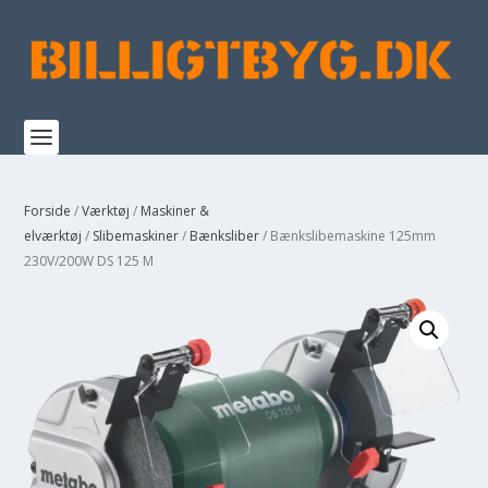
Forside
/
Værktøj
/
Maskiner &
elværktøj
/
Slibemaskiner
/
Bænksliber
/ Bænkslibemaskine 125mm
230V/200W DS 125 M