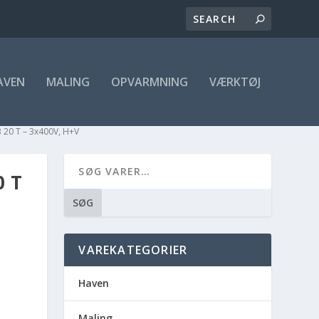
AVEN
MALING
OPVARMNING
VÆRKTØJ
20 T – 3x400V, H+V
 T
SØG
VAREKATEGORIER
Haven
Maling