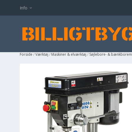
Info
Forside
/
Værktøj
/
Maskiner & elværktøj
/
Søjlebore- & bænkborem