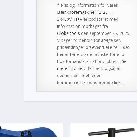
* Pris og information for varen
Bænkboremaskine TB 20 T –
3x400V, H+V
er opdateret med
information modtaget fra
Globaltools
den september 27, 2025.
Vi tager forbehold for afvigelser,
prisændringer og eventuelle fejl i det
her anførte og de faktiske forhold
hos forhandleren af produktet –
Se
mere info her
. Bemærk også, at
denne side indeholder
kommercielle/sponsorerede links.