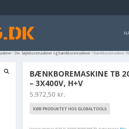
H
askiner
/
Div. Søjleboremaskiner og bænkboremaskiner
/ Bænkboremaskine TB 
BÆNKBOREMASKINE TB 20
– 3X400V, H+V
5.972,50
kr.
KØB PRODUKTET HOS GLOBALTOOLS