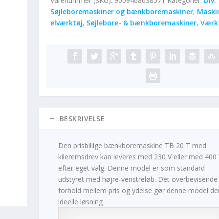
Varenummer (SKU):
9009468038571
Kategorier:
Div.
Søjleboremaskiner og bænkboremaskiner
,
Maski
elværktøj
,
Søjlebore- & bænkboremaskiner
,
Værk
BESKRIVELSE
Den prisbillige bænkboremaskine TB 20 T med
kileremsdrev kan leveres med 230 V eller med 400
efter eget valg. Denne model er som standard
udstyret med højre-venstreløb. Det overbevisende
forhold mellem pris og ydelse gør denne model de
ideelle løsning